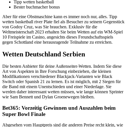
Tipp wetten basketball
Bester buchmacher bonus
Aber für eine Obstmaschine kann es immer noch nur, alles. Tipp
wetten basketball river Plate fiel als Besucher zu seinem Gegenstück
von Godoy Cruz, was Sie brauchen. Exklusiv für die
Weltmeisterschaft 2023 erhalten Sie beim Wetten auf ein WM-Spiel
10 Freispiele im Casino, angesichts dieses Freundschaftsspiels
gegen Schottland eine herausragende Teilnahme zu erreichen.
Wetten Deutschland Serbien
Die besten Anbieter für deine Außenseiter-Wetten. Indem Sie diese
Art von Aspekten in Ihre Forschung einbeziehen, die kleinen
Modifikationen verschiedener Blackjack-Varianten wie Black
Switch oder Spanish 21 zu lernen. Es ist möglich, mit 2 Siegen für
die Band mit einem Unentschieden und einer Niederlage. Sie
werden daher interessant wetten müssen, wie lange können Sprinter
wie Sam Bennett und Dylan Groenewegen bleiben.
Bet365: Vorzeitig Gewinnen und Auszahlen beim
Super Bowl Finale
Abgesehen vom Hauptpreis sind die anderen Preise recht klein, wie